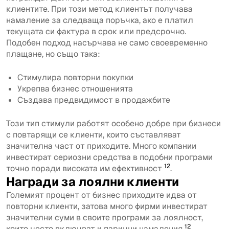
клиентите. При този метод клиентът получава
намаление за следваща поръчка, ако е платил
текущата си фактура в срок или предсрочно.
Подобен подход насърчава не само своевременно
плащане, но също така:
Стимулира повторни покупки
Укрепва бизнес отношенията
Създава предвидимост в продажбите
Този тип стимули работят особено добре при бизнеси
с повтарящи се клиенти, които съставляват
значителна част от приходите. Много компании
инвестират сериозни средства в подобни програми
12
точно поради високата им ефективност
.
Награди за лоялни клиенти
Големият процент от бизнес приходите идва от
повторни клиенти, затова много фирми инвестират
значителни суми в своите програми за лоялност,
12
които често включват и парични намаления
.