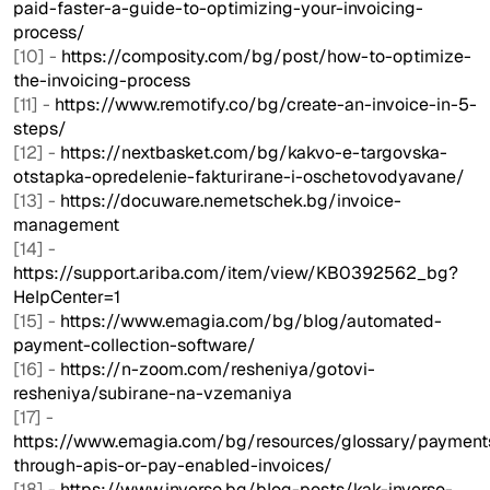
paid-faster-a-guide-to-optimizing-your-invoicing-
process/
[10] -
https://composity.com/bg/post/how-to-optimize-
the-invoicing-process
[11] -
https://www.remotify.co/bg/create-an-invoice-in-5-
steps/
[12] -
https://nextbasket.com/bg/kakvo-e-targovska-
otstapka-opredelenie-fakturirane-i-oschetovodyavane/
[13] -
https://docuware.nemetschek.bg/invoice-
management
[14] -
https://support.ariba.com/item/view/KB0392562_bg?
HelpCenter=1
[15] -
https://www.emagia.com/bg/blog/automated-
payment-collection-software/
[16] -
https://n-zoom.com/resheniya/gotovi-
resheniya/subirane-na-vzemaniya
[17] -
https://www.emagia.com/bg/resources/glossary/payment
through-apis-or-pay-enabled-invoices/
[18] -
https://www.inverso.bg/blog-posts/kak-inverso-