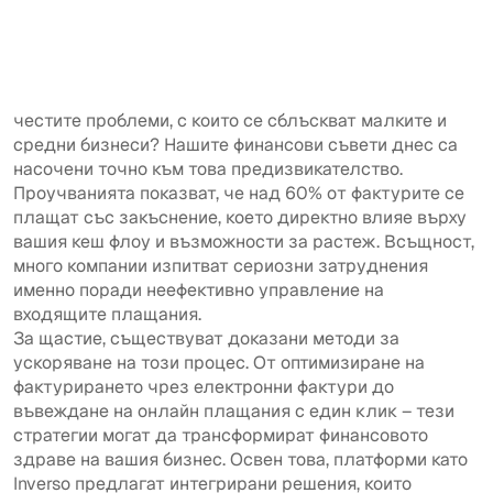
Знаете ли, че забавените плащания са сред най-
честите проблеми, с които се сблъскват малките и
средни бизнеси? Нашите финансови съвети днес са
насочени точно към това предизвикателство.
Проучванията показват, че над 60% от фактурите се
плащат със закъснение, което директно влияе върху
вашия кеш флоу и възможности за растеж. Всъщност,
много компании изпитват сериозни затруднения
именно поради неефективно управление на
входящите плащания.
За щастие, съществуват доказани методи за
ускоряване на този процес. От оптимизиране на
фактурирането чрез електронни фактури до
въвеждане на онлайн плащания с един клик – тези
стратегии могат да трансформират финансовото
здраве на вашия бизнес. Освен това, платформи като
Inverso предлагат интегрирани решения, които