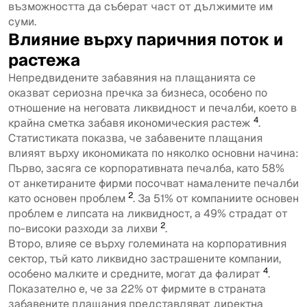
възможността да съберат част от дължимите им
суми.
Влияние върху паричния поток и
растежа
Непредвидените забавяния на плащанията се
оказват сериозна пречка за бизнеса, особено по
отношение на неговата ликвидност и печалби, което в
4
крайна сметка забавя икономическия растеж
.
Статистиката показва, че забавените плащания
влияят върху икономиката по няколко основни начина:
Първо, засяга се корпоративната печалба, като 58%
от анкетираните фирми посочват намалените печалби
2
като основен проблем
. За 51% от компаниите основен
проблем е липсата на ликвидност, а 49% страдат от
2
по-високи разходи за лихви
.
Второ, влияе се върху големината на корпоративния
сектор, тъй като ликвидно застрашените компании,
4
особено малките и средните, могат да фалират
.
Показателно е, че за 22% от фирмите в страната
забавените плащания представляват директна