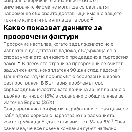
свързан с верижните забавяния - 56% от
анкетираните фирми не могат да се разплатят
навременно със своите доставчици именно защото
2
техните клиенти не им плащат в срок
.
Какво показват данните за
просрочени фактури
Просрочие настъпва, когато задължението не е
изплатено до датата на падежа, съдържаща се в
споразумението или както е предвидено в търговския
4
закон
. В повечето страни за просрочени се считат
4
задълженията, неизплатени 90 дни след падежа
.
Данните сочат, че проблемът е сериозен и широко
разпространен. В България проблемът със
свръхзадлъжнялостта като причина за неплащане е
двойно по-нисък (18%) в сравнение с общите нива за
1
Източна Европа (35%)
.
Същевременно при фирмите, работещи с граждани, се
наблюдава сериозно нарастване на вземанията,
1
които трябва да бъдат отписани – от 3% на 5%
. Това
означава, че все повече компании губят напълно