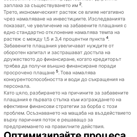
2
заплаха за съществуването им
.
Трето, икономическият растеж се влияе негативно
чрез намаляване на инвестициите. Изследванията
показват, че увеличение на забавените плащания с
едно стандартно отклонение намалява темпа на
4
растеж с между 1,5 и 3,4 процентни пункта
.
Забавените плащания увеличават нуждите от
оборотен капитал и застрашават достъпа на
дружеството до финансиране, когато кредиторът
трябва да получи външно финансиране поради
5
просрочено плащане
. Това намалява
конкурентоспособността и води до съкращения на
персонала.
Като цяло, разбирането на причините за забавените
плащания е първата стъпка към изграждането на
ефективни финансови стратегии за борба с този
проблем. Осъзнаването на мащаба на въздействието
върху паричния поток е решаващо за
предприемането на правилните действия.
Оптимизирайте процеса