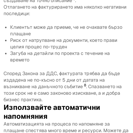
създаване на точно описание
.
Отлагането на фактурирането има няколко негативни
последици:
Клиентът може да приеме, че не очаквате бързо
плащане
Риск от натрупване на документи, което прави
целия процес по-труден
Загуба на детайли по проекта с течение на
времето
Според Закона за ДДС, фактурата трябва да бъде
издадена не по-късно от 5 дни от датата на
8
възникване на данъчното събитие
. Спазването на
този срок не е само законово изискване, а и добра
бизнес практика.
Използвайте автоматични
напомняния
Автоматизацията на процеса по напомняне за
плащане спестява много време и ресурси. Можете да