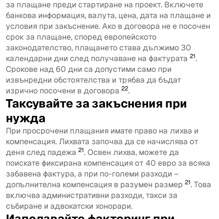
за плащане преди стартиране на проект. Включете
банкова информация, валута, цена, дата на плащане и
условия при закъснение. Ако в договора не е посочен
срок за плащане, според европейското
законодателство, плащането става дължимо 30
21
календарни дни след получаване на фактурата
.
Срокове над 60 дни са допустими само при
извънредни обстоятелства и трябва да бъдат
22
изрично посочени в договора
.
Таксувайте за закъснения при
нужда
При просрочени плащания имате право на лихва и
компенсация. Лихвата започва да се начислява от
21
деня след падежа
. Освен лихва, можете да
поискате фиксирана компенсация от 40 евро за всяка
забавена фактура, а при по-големи разходи –
21
допълнителна компенсация в разумен размер
. Това
включва административни разходи, такси за
събиране и адвокатски хонорари.
Използвайте факторинг при