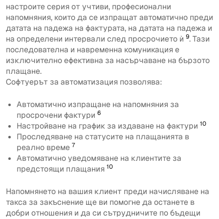
настроите серия от учтиви, професионални
напомняния, които да се изпращат автоматично преди
датата на падежа на фактурата, на датата на падежа и
9
на определени интервали след просрочието ѝ
. Тази
последователна и навременна комуникация е
изключително ефективна за насърчаване на бързото
плащане.
Софтуерът за автоматизация позволява:
Автоматично изпращане на напомняния за
6
просрочени фактури
10
Настройване на график за издаване на фактури
Проследяване на статусите на плащанията в
7
реално време
Автоматично уведомяване на клиентите за
10
предстоящи плащания
Напомнянето на вашия клиент преди начисляване на
такса за закъснение ще ви помогне да останете в
добри отношения и да си сътрудничите по бъдещи