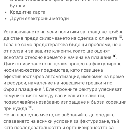
бутони
Кредитна карта
Други електронни методи
Установяването на ясни политики за плащане трябва
10
да стане преди сключването на сделка с клиента
.
Това не само предотвратява бъдещи проблеми, но е
от полза и за вашите клиенти, които ще оценят
10
яснотата относно времето и начина на плащане
.
Дигитализирането на целия процес на фактуриране
носи множество предимства, като повишена
ефективност чрез автоматизация, икономия на време
и ресурси, намаление на човешките грешки и по-
1
бързи плащания
. Електронните фактури улесняват
комуникацията между вас и вашите клиенти,
позволявайки незабавно изпращане и бързи корекции
10
при нужда
.
Не на последно място, не забравяйте да следите
спазването на всички условия за фактуриране, тъй
като последователността и организираността са