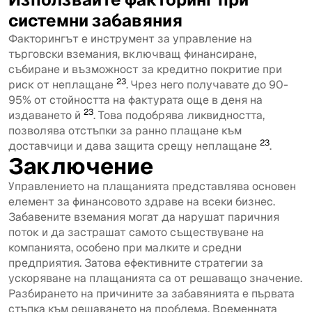
системни забавяния
Факторингът е инструмент за управление на
търговски вземания, включващ финансиране,
събиране и възможност за кредитно покритие при
23
риск от неплащане
. Чрез него получавате до 90-
95% от стойността на фактурата още в деня на
23
издаването й
. Това подобрява ликвидността,
позволява отстъпки за ранно плащане към
23
доставчици и дава защита срещу неплащане
.
Заключение
Управлението на плащанията представлява основен
елемент за финансовото здраве на всеки бизнес.
Забавените вземания могат да нарушат паричния
поток и да застрашат самото съществуване на
компанията, особено при малките и средни
предприятия. Затова ефективните стратегии за
ускоряване на плащанията са от решаващо значение.
Разбирането на причините за забавянията е първата
стъпка към решаването на проблема. Временната