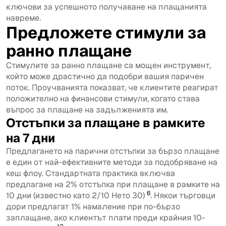
ключови за успешното получаване на плащанията
навреме.
Предложете стимули за
ранно плащане
Стимулите за ранно плащане са мощен инструмент,
който може драстично да подобри вашия паричен
поток. Проучванията показват, че клиентите реагират
положително на финансови стимули, когато става
въпрос за плащане на задълженията им.
Отстъпки за плащане в рамките
на 7 дни
Предлагането на парични отстъпки за бързо плащане
е един от най-ефективните методи за подобряване на
кеш флоу. Стандартната практика включва
предлагане на 2% отстъпка при плащане в рамките на
6
10 дни (известно като 2/10 Нето 30)
. Някои търговци
дори предлагат 1% намаление при по-бързо
заплащане, ако клиентът плати преди крайния 10-