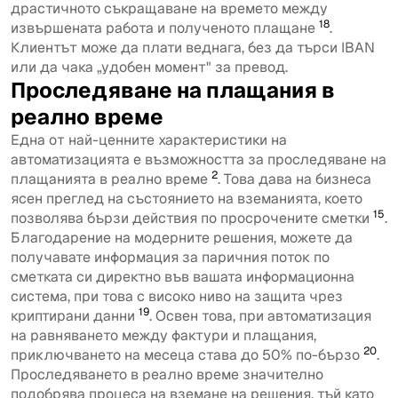
драстичното съкращаване на времето между
18
извършената работа и полученото плащане
.
Клиентът може да плати веднага, без да търси IBAN
или да чака „удобен момент" за превод.
Проследяване на плащания в
реално време
Една от най-ценните характеристики на
автоматизацията е възможността за проследяване на
2
плащанията в реално време
. Това дава на бизнеса
ясен преглед на състоянието на вземанията, което
15
позволява бързи действия по просрочените сметки
.
Благодарение на модерните решения, можете да
получавате информация за паричния поток по
сметката си директно във вашата информационна
система, при това с високо ниво на защита чрез
19
криптирани данни
. Освен това, при автоматизация
на равняването между фактури и плащания,
20
приключването на месеца става до 50% по-бързо
.
Проследяването в реално време значително
подобрява процеса на вземане на решения, тъй като