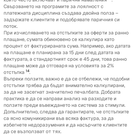
Свързването на програмите за лоялност с
платежната дисциплина създава двойна полза –
задържате клиентите и подобрявате паричния си
поток.
При изчисляването на отстъпките за оферти за ранно
плащане, сумата обикновено се калкулира като
процент от фактурираната сума. Например, ако датата
на плащане е планирана за 15 дни след датата на
фактурата, а стандартният срок е 45 дни, това ранно
плащане може да отговаря на условията за 2%
14
отстъпка
.
Въпреки ползите, важно е да се отбележи, че подобни
отстъпки трябва да бъдат внимателно калкулирани,
за да не засегнат значително печалбата. Добрата
практика е да се направи анализ на разходите и
ползите преди въвеждането на система за стимули.
Допълнително, следва да гарантирате, че отстъпките
са ясно комуникирани във всяка фактура, за да
избегнете недоразумения и да насърчите клиентите
да се възползват от тях.