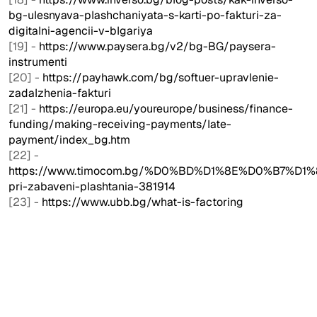
bg-ulesnyava-plashchaniyata-s-karti-po-fakturi-za-
digitalni-agencii-v-blgariya
[19] -
https://www.paysera.bg/v2/bg-BG/paysera-
instrumenti
[20] -
https://payhawk.com/bg/softuer-upravlenie-
zadalzhenia-fakturi
[21] -
https://europa.eu/youreurope/business/finance-
funding/making-receiving-payments/late-
payment/index_bg.htm
[22] -
https://www.timocom.bg/%D0%BD%D1%8E%D0%B7%D1
pri-zabaveni-plashtania-381914
[23] -
https://www.ubb.bg/what-is-factoring