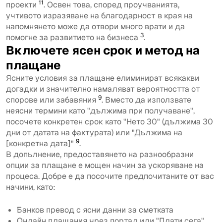
11
проекти
. Освен това, според проучванията,
учтивото изразяване на благодарност в края на
напомнянето може да отвори много врати и да
3
помогне за развитието на бизнеса
.
Включете ясен срок и метод на
плащане
Ясните условия за плащане елиминират всякакви
догадки и значително намаляват вероятността от
9
спорове или забавяния
. Вместо да използвате
неясни термини като "дължима при получаване",
посочете конкретен срок като "Нето 30" (дължима 30
дни от датата на фактурата) или "Дължима на
9
[конкретна дата]"
.
В допълнение, предоставянето на разнообразни
опции за плащане е мощен начин за ускоряване на
процеса. Добре е да посочите предпочитаните от вас
начини, като:
Банков превод с ясни данни за сметката
Онлайн плащания чрез портал или "Плати сега"