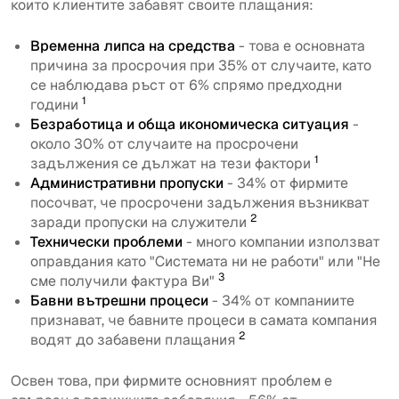
които клиентите забавят своите плащания:
Временна липса на средства
- това е основната
причина за просрочия при 35% от случаите, като
се наблюдава ръст от 6% спрямо предходни
1
години
Безработица и обща икономическа ситуация
-
около 30% от случаите на просрочени
1
задължения се дължат на тези фактори
Административни пропуски
- 34% от фирмите
посочват, че просрочени задължения възникват
2
заради пропуски на служители
Технически проблеми
- много компании използват
оправдания като "Системата ни не работи" или "Не
3
сме получили фактура Ви"
Бавни вътрешни процеси
- 34% от компаниите
признават, че бавните процеси в самата компания
2
водят до забавени плащания
Освен това, при фирмите основният проблем е