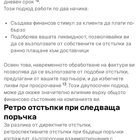
12
дневен срок
.
Този подход работи по два начина:
Създава финансов стимул за клиента да плати по-
бързо
Подобрява вашата ликвидност, позволявайки ви
да се възползвате от собствените си отстъпки за
ранно плащане към доставчици
Освен това, навременното обработване на фактури ви
позволява да се възползвате от подобни отстъпки,
предлагани от вашите партньори, и да избегнете
13
лихви при просрочване
. Този двупосочен подход
може да окаже значително влияние върху общото
финансово състояние на компанията ви.
Ретро отстъпки при следваща
поръчка
За разлика от директните отстъпки,
ретроспективните отстъпки при бъдещи поръчки
изграждат дългосрочни взаимоотношения с