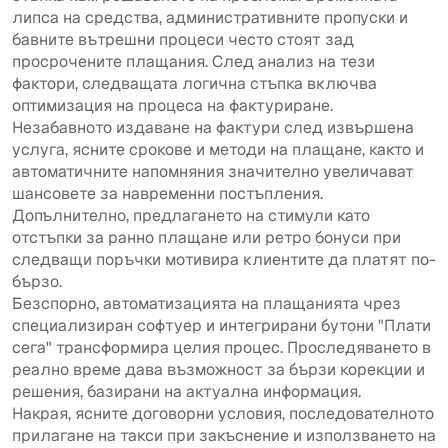
липса на средства, административните пропуски и
бавните вътрешни процеси често стоят зад
просрочените плащания. След анализ на тези
фактори, следващата логична стъпка включва
оптимизация на процеса на фактуриране.
Незабавното издаване на фактури след извършена
услуга, ясните срокове и методи на плащане, както и
автоматичните напомняния значително увеличават
шансовете за навременни постъпления.
Допълнително, предлагането на стимули като
отстъпки за ранно плащане или ретро бонуси при
следващи поръчки мотивира клиентите да платят по-
бързо.
Безспорно, автоматизацията на плащанията чрез
специализиран софтуер и интегрирани бутони "Плати
сега" трансформира целия процес. Проследяването в
реално време дава възможност за бързи корекции и
решения, базирани на актуална информация.
Накрая, ясните договорни условия, последователното
прилагане на такси при закъснение и използването на