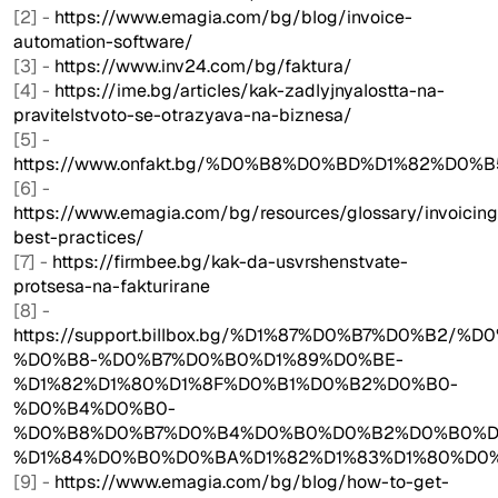
[2] -
https://www.emagia.com/bg/blog/invoice-
automation-software/
[3] -
https://www.inv24.com/bg/faktura/
[4] -
https://ime.bg/articles/kak-zadlyjnyalostta-na-
pravitelstvoto-se-otrazyava-na-biznesa/
[5] -
https://www.onfakt.bg/%D0%B8%D0%BD%D1%82%D0
[6] -
https://www.emagia.com/bg/resources/glossary/invoicing
best-practices/
[7] -
https://firmbee.bg/kak-da-usvrshenstvate-
protsesa-na-fakturirane
[8] -
https://support.billbox.bg/%D1%87%D0%B7%D0%B2
%D0%B8-%D0%B7%D0%B0%D1%89%D0%BE-
%D1%82%D1%80%D1%8F%D0%B1%D0%B2%D0%B0-
%D0%B4%D0%B0-
%D0%B8%D0%B7%D0%B4%D0%B0%D0%B2%D0%B0%D
%D1%84%D0%B0%D0%BA%D1%82%D1%83%D1%80%D0
[9] -
https://www.emagia.com/bg/blog/how-to-get-