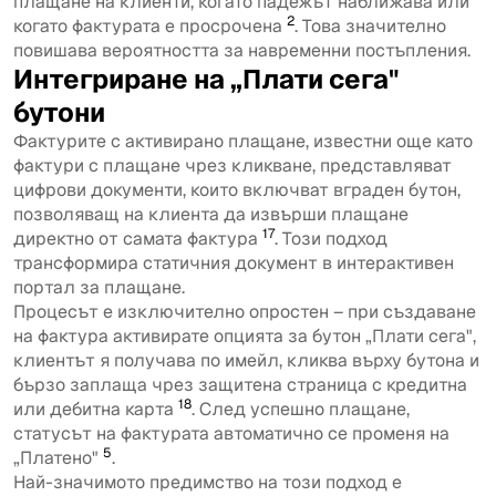
плащане на клиенти, когато падежът наближава или
2
когато фактурата е просрочена
. Това значително
повишава вероятността за навременни постъпления.
Интегриране на „Плати сега"
бутони
Фактурите с активирано плащане, известни още като
фактури с плащане чрез кликване, представляват
цифрови документи, които включват вграден бутон,
позволяващ на клиента да извърши плащане
17
директно от самата фактура
. Този подход
трансформира статичния документ в интерактивен
портал за плащане.
Процесът е изключително опростен – при създаване
на фактура активирате опцията за бутон „Плати сега",
клиентът я получава по имейл, кликва върху бутона и
бързо заплаща чрез защитена страница с кредитна
18
или дебитна карта
. След успешно плащане,
статусът на фактурата автоматично се променя на
5
„Платено"
.
Най-значимото предимство на този подход е