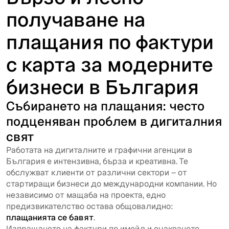
получаване на
плащания по фактури
с карта за модерните
бизнеси в България
Събирането на плащания: често
подценяван проблем в дигиталния
свят
Работата на дигиталните и графични агенции в
България е интензивна, бърза и креативна. Те
обслужват клиенти от различни сектори – от
стартиращи бизнеси до международни компании. Но
независимо от мащаба на проекта, едно
предизвикателство остава общовалидно:
плащанията се бавят
.
Изпращането на фактури по имейл и очакването