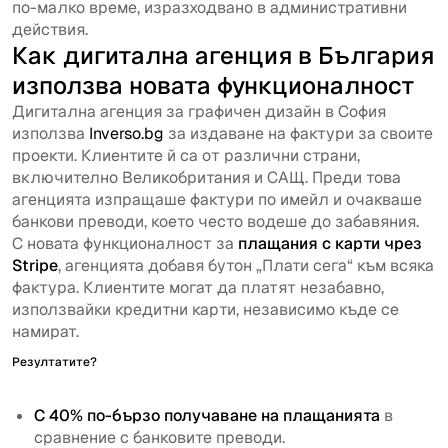
по-малко време, изразходвано в административни
действия.
Как дигитална агенция в България
използва новата функционалност
Дигитална агенция за графичен дизайн в София
използва
Inverso.bg
за издаване на фактури за своите
проекти. Клиентите й са от различни страни,
включително Великобритания и САЩ. Преди това
агенцията изпращаше фактури по имейл и очакваше
банкови преводи, което често водеше до забавяния.
С новата функционалност за
плащания с карти чрез
Stripe
, агенцията добавя бутон „Плати сега“ към всяка
фактура. Клиентите могат да платят незабавно,
използвайки кредитни карти, независимо къде се
намират.
Резултатите?
С 40% по-бързо получаване на плащанията
в
сравнение с банковите преводи.