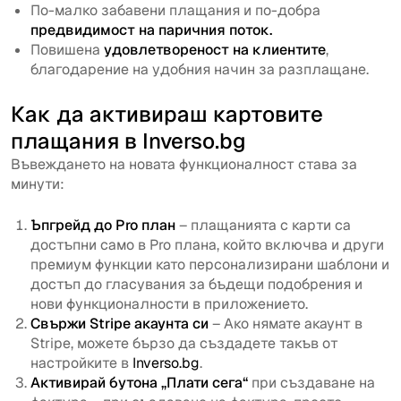
По-малко забавени плащания и по-добра
предвидимост на паричния поток.
Повишена
удовлетвореност на клиентите
,
благодарение на удобния начин за разплащане.
Как да активираш картовите
плащания в
Inverso.bg
Въвеждането на новата функционалност става за
минути:
Ъпгрейд до Pro план
– плащанията с карти са
достъпни само в Pro плана, който включва и други
премиум функции като персонализирани шаблони и
достъп до гласувания за бъдещи подобрения и
нови функционалности в приложението.
Свържи Stripe акаунта си
– Ако нямате акаунт в
Stripe, можете бързо да създадете такъв от
настройките в
Inverso.bg
.
Активирай бутона „Плати сега“
при създаване на