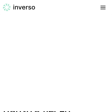
March 26, 2025
Как Inverso.bg улеснява
плащанията с карти по
фактури за дигитални
агенции в България
Бързо и лесно