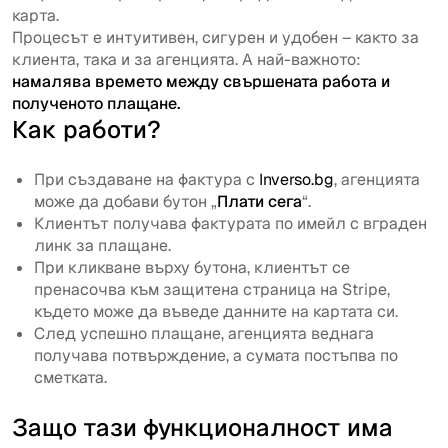
карта.
Процесът е интуитивен, сигурен и удобен – както за
клиента, така и за агенцията. А най-важното:
намалява времето между свършената работа и
полученото плащане.
Как работи?
При създаване на фактура с
Inverso.bg
, агенцията
може да добави бутон „
Плати сега
“.
Клиентът получава фактурата по имейл с вграден
линк за плащане.
При кликване върху бутона, клиентът се
пренасочва към защитена страница на Stripe,
където може да въведе данните на картата си.
След успешно плащане, агенцията веднага
получава потвърждение, а сумата постъпва по
сметката.
Защо тази функционалност има