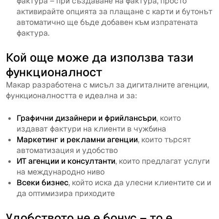
фактура – при създаване на фактура, просто
активирайте опцията за плащане с карти и бутонът
автоматично ще бъде добавен към изпратената
фактура.
Кой още може да използва тази
функционалност
Макар разработена с мисъл за дигиталните агенции,
функционалността е идеална и за:
Графични дизайнери и фрийлансъри
, които
издават фактури на клиенти в чужбина
Маркетинг и рекламни агенции
, които търсят
автоматизация и удобство
ИТ агенции и консултанти
, които предлагат услуги
на международно ниво
Всеки бизнес
, който иска да улесни клиентите си и
да оптимизира приходите
Удобството не е бонус – то е