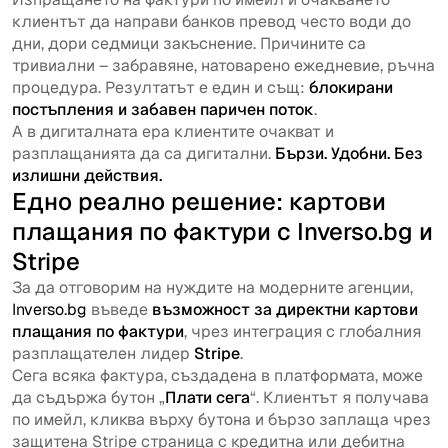
клиентът да направи банков превод често води до
дни, дори седмици закъснение. Причините са
тривиални – забравяне, натоварено ежедневие, ръчна
процедура. Резултатът е един и същ:
блокирани
постъпления и забавен паричен поток
.
А в дигиталната ера клиентите очакват и
разплащанията да са дигитални.
Бързи. Удобни. Без
излишни действия.
Едно реално решение: картови
плащания по фактури с
Inverso.bg
и
Stripe
За да отговорим на нуждите на модерните агенции,
Inverso.bg
въведе
възможност за директни картови
плащания по фактури
, чрез интеграция с глобалния
разплащателен лидер
Stripe
.
Сега всяка фактура, създадена в платформата, може
да съдържа бутон „
Плати сега
“. Клиентът я получава
по имейл, кликва върху бутона и бързо заплаща чрез
защитена Stripe страница с кредитна или дебитна