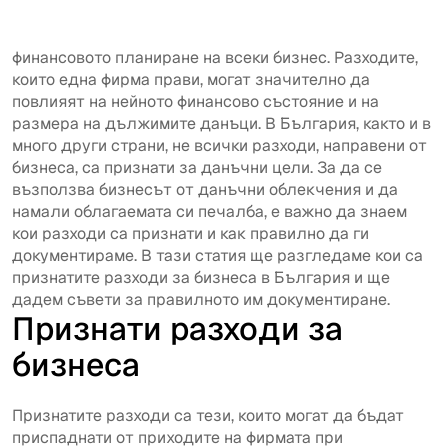
Управлението на разходите е основен аспект от
финансовото планиране на всеки бизнес. Разходите,
които една фирма прави, могат значително да
повлияят на нейното финансово състояние и на
размера на дължимите данъци. В България, както и в
много други страни, не всички разходи, направени от
бизнеса, са признати за данъчни цели. За да се
възползва бизнесът от данъчни облекчения и да
намали облагаемата си печалба, е важно да знаем
кои разходи са признати и как правилно да ги
документираме. В тази статия ще разгледаме кои са
признатите разходи за бизнеса в България и ще
дадем съвети за правилното им документиране.
Признати разходи за
бизнеса
Признатите разходи са тези, които могат да бъдат
приспаднати от приходите на фирмата при