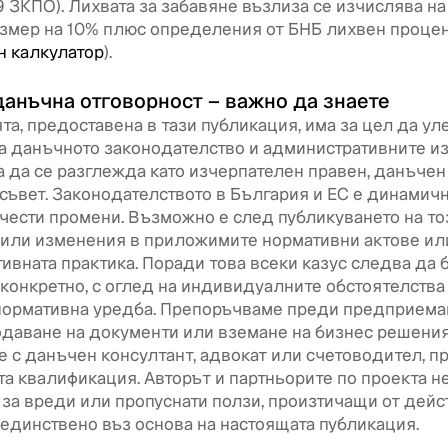
 9 ЗКПО). Лихвата за забавяне възлиза се изчислява н
размер на 10% плюс определения от БНБ лихвен процен
н калкулатор
).
данъчна отговорност – важно да знаете
а, предоставена в тази публикация, има за цел да у
а данъчното законодателство и административните из
а да се разглежда като изчерпателен правен, данъчен
съвет. Законодателството в България и ЕС е динамичн
чести промени. Възможно е след публикуването на то
пили изменения в приложимите нормативни актове ил
ивната практика. Поради това всеки казус следва да 
конкретно, с оглед на индивидуалните обстоятелства
нормативна уредба. Препоръчваме преди предприема
одаване на документи или вземане на бизнес решения
е с данъчен консултант, адвокат или счетоводител, 
а квалификация. Авторът и партньорите по проекта н
 за вреди или пропуснати ползи, произтичащи от дейс
единствено въз основа на настоящата публикация.