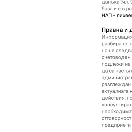
данъка (чл.
база и е в 
НАП - лихве
Правна и 
Информацият
разбиране н
но не следв
счетоводен 
подлежи на 
да са настъ
администрат
разглеждан 
актуалната 
действия, п
консултират
необходимат
отговорност
предприети 