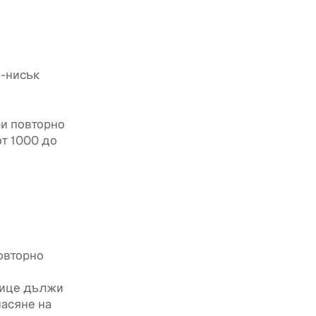
о-нисък
ри повторно
от 1000 до
повторно
лице дължи
насяне на