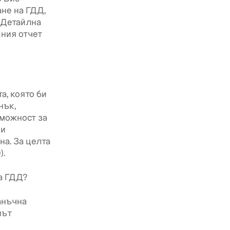
не на ГДД,
 (Детайлна
шния отчет
а, която би
нък,
зможност за
чи
на. За целта
).
а ГДД?
анъчна
нът