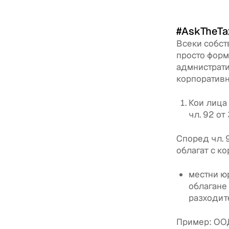
#AskTheTa
Всеки собст
просто форм
адмнистрати
корпоративн
Кои лица
чл. 92 о
Според чл. 
облагат с к
местни ю
облагане 
разходите
Пример: ООД