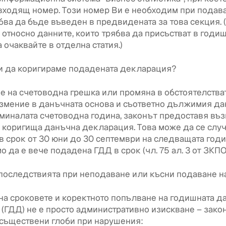
входящ номер. Този номер Ви е необходим при подава
ябва да бъде въведен в предвидената за това секция.
относно данните, които трябва да присъстват в годи
 очаквайте в отделна статия.)
 да коригираме подадената декларация?
е на счетоводна грешка или промяна в обстоятелстват
змение в данъчната основа и съответно дължимия да
миналата счетоводна година, законът предоставя въ
 коригища данъчна декларация. Това може да се слу
в срок от 30 юни до 30 септември на следващата годи
 да е вече подадена ГДД в срок (чл. 75 ал. 3 от ЗКПО
 последствията при неподаване или късни подаване н
на сроковете и коректното попълване на годишната д
(ГДД) не е просто административно изискване – зако
съществени глоби при нарушения: