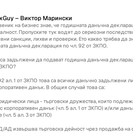
xGuy – Виктор Марински
веник на бизнес знае, че годишната данъчна деклара
алност. Пропуските тук водят до сериозни последств
вни санкции, лихви и проверки. Ето какво трябва да з
ата данъчна декларация по чл. 92 от ЗКПО.
 са задължени да подават годишна данъчна декларац
т ЗКПО?
92 ал. 1 от ЗКПО това са всички данъчно задължени ли
орпоративен данък. В общия случай това са:
ридически лица - търговски дружества, които подлеж
с корпоративен данък (чл. 5 ал. 1 от ЗКПО) и/или данъ
 (чл. 5 ал. 3 от ЗКПО)
/АД извършва търговска дейност чрез продажба на 