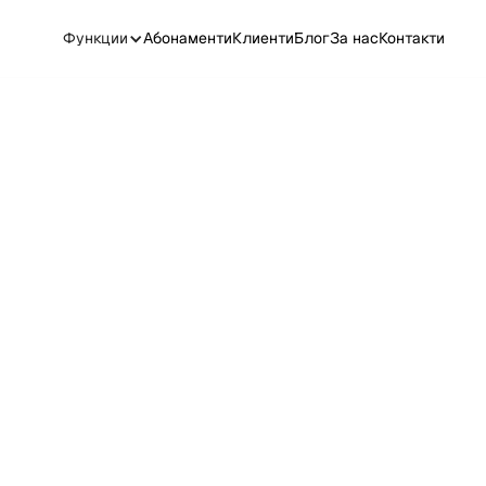
Функции
Абонаменти
Клиенти
Блог
За нас
Контакти
оративна данъчна
арация: какво трябва д
, за да не ти излезе с