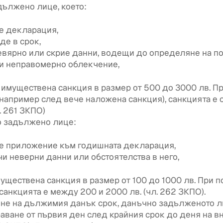
ължено лице, което:
е декларация,
де в срок,
евярно или скрие данни, водещи до определяне на п
и неправомерно облекчение,
с имуществена санкция в размер от 500 до 3000 лв. П
например след вече наложена санкция), санкцията е 
. 261 ЗКПО)
о задължено лице:
е приложение към годишната декларация,
и неверни данни или обстоятелства в него,
муществена санкция в размер от 100 до 1000 лв. При 
санкцията е между 200 и 2000 лв. (чл. 262 ЗКПО).
яне на дължимия данък срок, данъчно задълженото 
баване от първия ден след крайния срок до деня на в