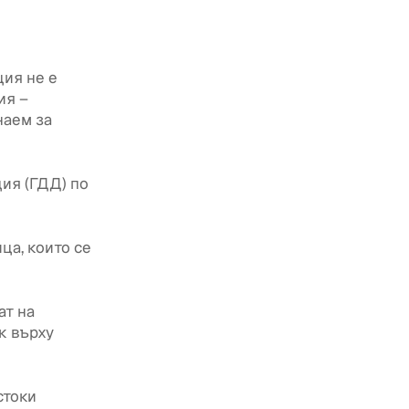
ция не е
ия –
наем за
ия (ГДД) по
ца, които се
ат на
к върху
стоки