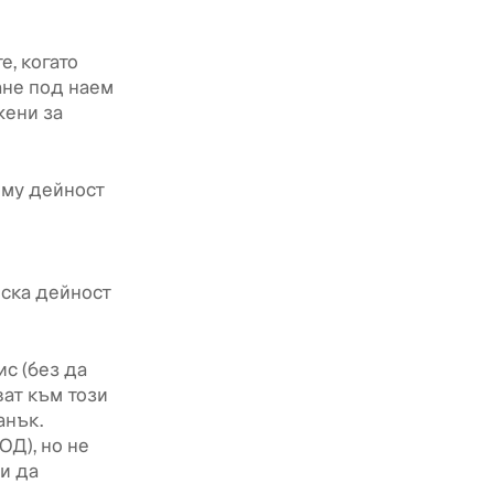
е, когато
ане под наем
жени за
 му дейност
нска дейност
с (без да
ват към този
анък.
ОД), но не
и да