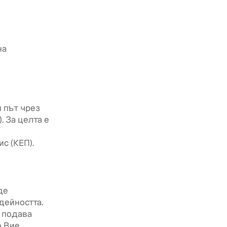
на
 път чрез
. За целта е
с (КЕП).
де
 дейността.
 подава
о Вие