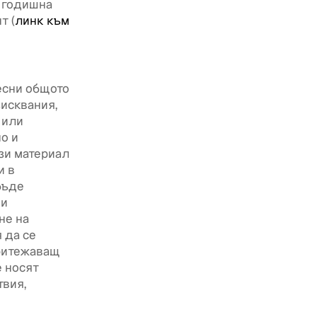
а годишна
т (
линк към
лесни общото
исквания,
 или
о и
зи материал
и в
бъде
 и
не на
 да се
притежаващ
е носят
твия,