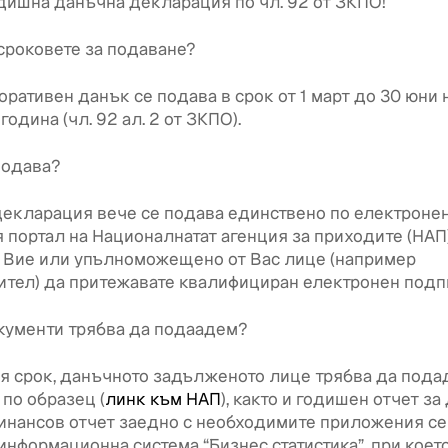
дишна данъчна декларация по чл. 92 от ЗКПО!
 сроковете за подаване?
оративен данък се подава в срок от 1 март до 30 юни 
одина (чл. 92 ал. 2 от ЗКПО).
подава?
екларация вече се подава единствено по електронен
 портал на Националнатат агенция за приходите (НАП)
 Вие или упълноможещено от Вас лице (например
тел) да притежавате квалифициран електронен подпи
кументи трябва да подаадем?
я срок, данъчното задълженото лице трябва да пода
по образец (
линк към НАП
), както и годишен отчет за
нансов отчет заедно с необходимите приложения се
информационна система “Бизнес статистика”, при коет