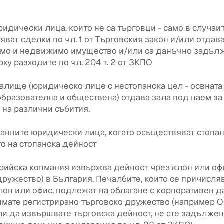
идически лица, които не са търговци - само в случаит
ват сделки по чл. 1 от Търговския закон и/или отдав
мо и недвижимо имущество и/или са данъчно задъл
ху разходите по чл. 204 т. 2 от ЗКПО
алище (юридическо лице с нестопанска цел - освната
 образователна и обществена) отдава зала под наем за
на различни събития.
анните юридически лица, когато осъществяват стопа
то на стопанска дейност
рийска копмания извържва дейност чрез клон или офи
дружество) в България. Печалбите, които се причисля
лон или офис, подлежат на облагане с корпоративен д
имате регистрирано търговско дружество (например О
ли да извършвате търговска дейност, не сте задължен