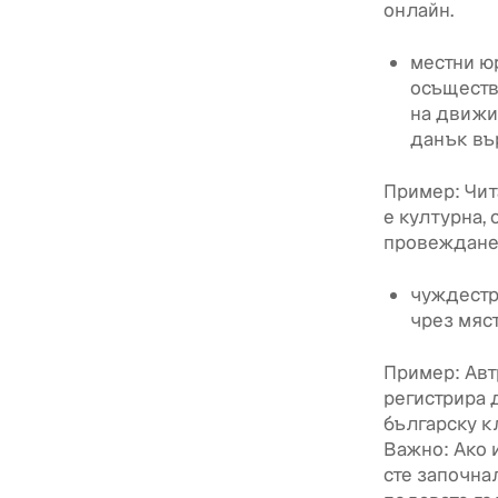
онлайн.
местни юр
осъществя
на движи
данък вър
Пример: Чит
е културна,
провеждане 
чуждестр
чрез мяс
Пример: Авт
регистрира 
българску к
Важно: Ако 
сте започна