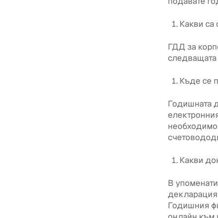
подавате го
Какви са
ГДД за корп
следващата г
Къде се 
Годишната д
електронния
необходимо
счетовододи
Какви до
В упоменати
декларация 
Годишния фи
онлайн към 