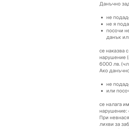
Данъчно зад
не подад
не я пода
посочи н
данък ил
се наказва 
нарушение (
6000 лв. (чл
Ако данъчн
не подад
или посоч
се налага и
нарушение: 
При невнас
лихви за за