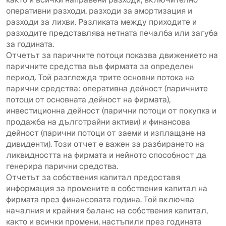
оперативни разходи, разходи за амортизация и
разходи за лихви. Разликата между приходите и
разходите представлява нетната печалба или загуба
за годината.
Отчетът за паричните потоци показва движението на
паричните средства във фирмата за определен
период. Той разглежда трите основни потока на
парични средства: оперативна дейност (паричните
потоци от основната дейност на фирмата),
инвестиционна дейност (парични потоци от покупка и
продажба на дълготрайни активи) и финансова
дейност (парични потоци от заеми и изплащане на
дивиденти). Този отчет е важен за разбирането на
ликвидността на фирмата и нейното способност да
генерира парични средства.
Отчетът за собствения капитал предоставя
информация за промените в собствения капитал на
фирмата през финансовата година. Той включва
началния и крайния баланс на собствения капитал,
както и всички промени, настъпили през годината