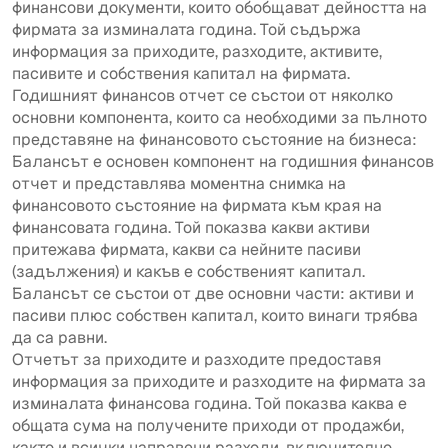
финансови документи, които обобщават дейността на
фирмата за изминалата година. Той съдържа
информация за приходите, разходите, активите,
пасивите и собствения капитал на фирмата.
Годишният финансов отчет се състои от няколко
основни компонента, които са необходими за пълното
представяне на финансовото състояние на бизнеса:
Балансът е основен компонент на годишния финансов
отчет и представлява моментна снимка на
финансовото състояние на фирмата към края на
финансовата година. Той показва какви активи
притежава фирмата, какви са нейните пасиви
(задължения) и какъв е собственият капитал.
Балансът се състои от две основни части: активи и
пасиви плюс собствен капитал, които винаги трябва
да са равни.
Отчетът за приходите и разходите предоставя
информация за приходите и разходите на фирмата за
изминалата финансова година. Той показва каква е
общата сума на получените приходи от продажби,
както и всички направени разходи, включително