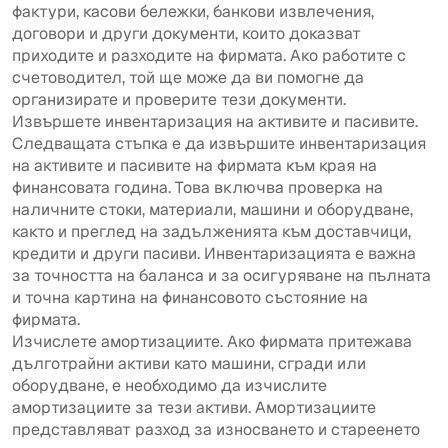
фактури, касови бележки, банкови извлечения,
договори и други документи, които доказват
приходите и разходите на фирмата. Ако работите с
счетоводител, той ще може да ви помогне да
организирате и проверите тези документи.
Извършете инвентаризация на активите и пасивите.
Следващата стъпка е да извършите инвентаризация
на активите и пасивите на фирмата към края на
финансовата година. Това включва проверка на
наличните стоки, материали, машини и оборудване,
както и преглед на задълженията към доставчици,
кредити и други пасиви. Инвентаризацията е важна
за точността на баланса и за осигуряване на пълната
и точна картина на финансовото състояние на
фирмата.
Изчислете амортизациите. Ако фирмата притежава
дълготрайни активи като машини, сгради или
оборудване, е необходимо да изчислите
амортизациите за тези активи. Амортизациите
представляват разход за износването и стареенето