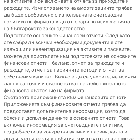
на активите и се включват в отчета за приходите и
разходите. Изчисляването на амортизациите трябва
да бъде съобразено с използваната счетоводна
политика на фирмата и да отговаря на изискванията
на българското законодателство.
Подгответе основните финансови отчети. След като
сте събрали всички необходими документи и сте
извършили инвентаризация на активите и пасивите,
можете да пристъпите към подготовката на основните
финансови отчети - баланс, отчет за приходите и
разходите, отчет за паричните потоци и отчет за
собствения капитал. Важно е да се уверите, че всички
данни са точни и съответстват на действителното
финансово състояние на фирмата.
Съставете приложенията към финансовите отчети.
Приложенията към финансовите отчети трябва да
предоставят допълнителна информация, която да
обясни и допълни данните в основните отчети. Това
включва информация за счетоводните политики,
подробности за конкретни активи и пасиви, както и
други важни факти и събития, които са от значение за