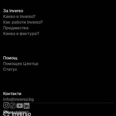
За Inverso
Какво е Inverso?
Как работи Inverso?
Предимства
Какво е фактура?
Помощ
Помощен Център
Статус
Контакти
info@inverso.bg
Общи условия
Лични данни
Бисквитки