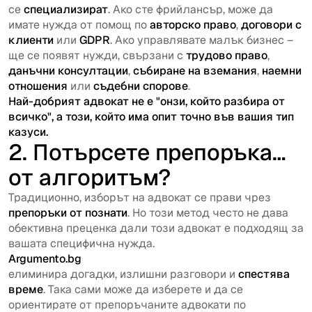
се
специализират
. Ако сте фрийлансър, може да
имате нужда от помощ по
авторско право
,
договори с
клиенти
или
GDPR
. Ако управлявате малък бизнес –
ще се появят нужди, свързани с
трудово право
,
данъчни консултации
,
събиране на вземания
,
наемни
отношения
или
съдебни спорове
.
Най-добрият адвокат не е "онзи, който разбира от
всичко", а този, който има опит точно във вашия тип
казуси.
2. Потърсете препоръка…
от алгоритъм?
Традиционно, изборът на адвокат се прави чрез
препоръки от познати
. Но този метод често не дава
обективна преценка дали този адвокат е подходящ за
вашата специфична нужда.
Argumento.bg
елиминира догадки, излишни разговори и
спестява
време
. Така сами може да изберете и да се
ориентирате от препоръчаните адвокати по