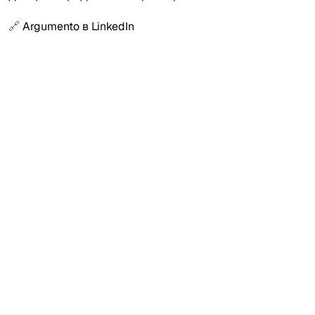
🔗
Argumento в LinkedIn
Фактуриране на услуга за ЕС: какво