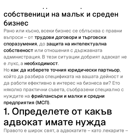
Съвети за фрийлансъри и
собственици на малък и среден
бизнес
Рано или късно, всеки бизнес се сблъсква с правни
въпроси – от
трудови договори и търговски
споразумения
, до
защита на интелектуална
собственост
или отношения с държавната
администрация. В тези ситуации добрият адвокат не
е лукс, а
необходимост
.
Но
как да изберете точния юридически партньор
,
който да разбира спецификата на вашата дейност и
да работи ефективно в интерес на бизнеса ви? Ето
няколко практични съвета, съобразени специално с
нуждите на
фрийлансъри и малки и средни
предприятия (МСП)
.
1. Определете от какъв
адвокат имате нужда
Правото е широк свят, а адвокатите – като лекарите –