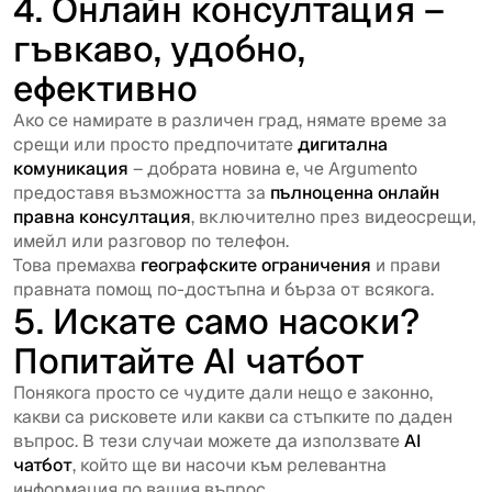
4. Онлайн консултация –
гъвкаво, удобно,
ефективно
Ако се намирате в различен град, нямате време за
срещи или просто предпочитате
дигитална
комуникация
– добрата новина е, че Argumento
предоставя възможността за
пълноценна онлайн
правна консултация
, включително през видеосрещи,
имейл или разговор по телефон.
Това премахва
географските ограничения
и прави
правната помощ по-достъпна и бърза от всякога.
5. Искате само насоки?
Попитайте AI чатбот
Понякога просто се чудите дали нещо е законно,
какви са рисковете или какви са стъпките по даден
въпрос. В тези случаи можете да използвате
AI
чатбот
, който ще ви насочи към релевантна
информация по вашия въпрос.