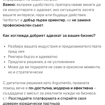
Важно:
въпреки удобството, препоръчваме винаги да
се консултирате с адвокат, ако ситуацията засяга
вашите интереси, пари или бъдещи действия.
Чатботът е
добър първи ориентир
, но
не заменя
професионален съвет
.
Как изглежда добрият адвокат за вашия бизнес?
Разбира вашата индустрия и предизвикателствата
пред нея
Реагира бързо и адекватно
Предлага решения, а не усложнения
Може да ви подкрепя не само в кризисни моменти,
но и стратегически
С дигитални решения като Argumento, правната
помощ вече е
по-достъпна, модерна и ефективна
–
създадена с мисъл за реалните нужди на бизнеса.
👉
Разгледайте платформата и открийте своя
доверен юридически партньор