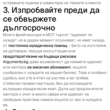
оставените оценки и коментари на техните клиенти.
3. Изпробвайте преди да
се обвържете
дългосрочно
Много фрийлансъри и МСП търсят “адвокат по
нужда”, но в даден момент осъзнават, че имат нужда
от
постоянна юридическа помощ
– било за изготвяне
на договори, текущи консултации или
предотвратяване на бъдещи рискове
.
Argumento.bg
дава възможност да наемете адвокат
или кантора
на месечен абонамент
, изцяло
съобразен с нуждите на вашия бизнес. Това е особено
удобно, ако сте в етап на растеж и ви трябва
стабилен правен партньор, без да изграждате
вътрешен юридически екип. Дали ще предпочетете
кантора с опит в много сфери или адвокат на
свободна практика зависи изцяло от вас и нуждата
ви.