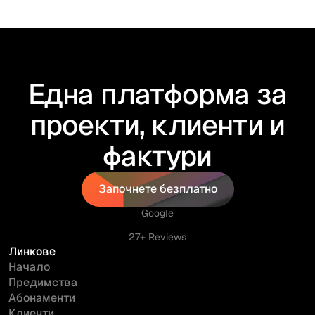
трябва да знаете като бизнес?
Една платформа за
проекти, клиенти и
фактури
Започнете безплатно
Започнете безплатно
Google
27+ Reviews
Линкове
Начало
Предимства
Абонаменти
Клиенти